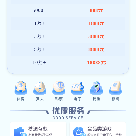
智能风控体系
依托足球世界杯体彩网站平台的AI识别与行为建模系统，实现安
全从响应向主动识别演进。